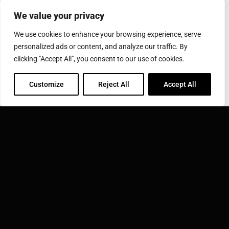
中国应达集团
We value your privacy
应达工业(上海)有限公司 上海浦东新区张江高科技园区郭
守敬路50号
We use cookies to enhance your browsing experience, serve
Phone: 86-21 3895 3220
Toll Free: 400 812 3820
personalized ads or content, and analyze our traffic. By
Fax: 86-21-2897 1286
clicking "Accept All", you consent to our use of cookies.
Email:
sales@inductotherm.com.cn
Customize
Reject All
Accept All
INDUCTOTHERM GROUP
了解更多有关应达集团及旗下遍布全球的40家公司详情
Inductotherm Group
请访问应达集团首页 ››
中国应达集团 是其一部分：