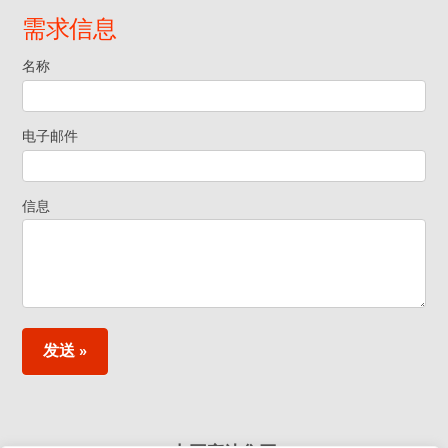
需求信息
名称
Request
Information
电子邮件
- Footer
信息
Widget ZH
发送 »