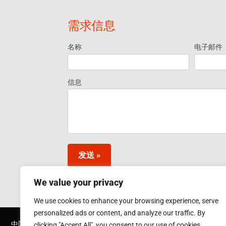
需求信息
名称
电子邮件
Request
Information
信息
- Footer
Widget ZH
发送 »
We value your privacy
We use cookies to enhance your browsing experience, serve
personalized ads or content, and analyze our traffic. By
中国应达集团 是其一部分：
clicking "Accept All", you consent to our use of cookies.