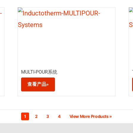
MULTI-POUR系统
查看产品»
1
2
3
4
View More Products
»