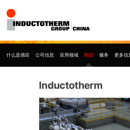
跳
至
内
容
什么是感应
公司信息
应用领域
制品
服务
更多信
Inductotherm