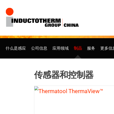
跳
至
内
容
什么是感应
公司信息
应用领域
制品
服务
更多信
传感器和控制器