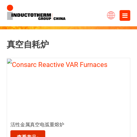
跳
×
至
内
容
真空自耗炉
活性金属真空电弧重熔炉