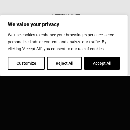
中国应达集团
We value your privacy
应达工业(上海)有限公司 上海浦东新区张江高科技园区郭
守敬路50号
We use cookies to enhance your browsing experience, serve
Phone: 86-21 3895 3220
Toll Free: 400 812 3820
personalized ads or content, and analyze our traffic. By
Fax: 86-21-2897 1286
clicking "Accept All", you consent to our use of cookies.
Email:
sales@inductotherm.com.cn
Customize
Reject All
Accept All
INDUCTOTHERM GROUP
了解更多有关应达集团及旗下遍布全球的40家公司详情
Inductotherm Group
请访问应达集团首页 ››