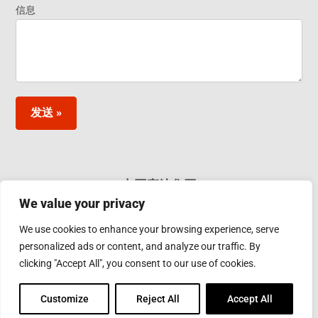
- Footer
信息
Widget ZH
发送 »
中国应达集团
We value your privacy
应达工业(上海)有限公司 上海浦东新区张江高科技园区郭
守敬路50号
We use cookies to enhance your browsing experience, serve
Phone: 86-21 3895 3220
Toll Free: 400 812 3820
personalized ads or content, and analyze our traffic. By
Fax: 86-21-2897 1286
clicking "Accept All", you consent to our use of cookies.
Email:
sales@inductotherm.com.cn
Customize
Reject All
Accept All