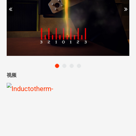
Previous
Ne
视频